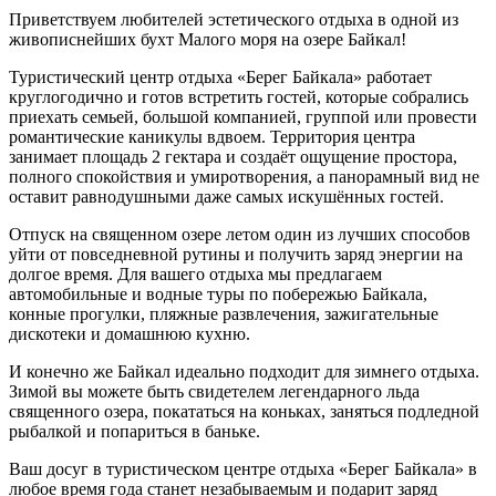
Приветствуем любителей эстетического отдыха в одной из
живописнейших бухт Малого моря на озере Байкал!
Туристический центр отдыха «Берег Байкала» работает
круглогодично и готов встретить гостей, которые собрались
приехать семьей, большой компанией, группой или провести
романтические каникулы вдвоем. Территория центра
занимает площадь 2 гектара и создаёт ощущение простора,
полного спокойствия и умиротворения, а панорамный вид не
оставит равнодушными даже самых искушённых гостей.
Отпуск на священном озере летом один из лучших способов
уйти от повседневной рутины и получить заряд энергии на
долгое время. Для вашего отдыха мы предлагаем
автомобильные и водные туры по побережью Байкала,
конные прогулки, пляжные развлечения, зажигательные
дискотеки и домашнюю кухню.
И конечно же Байкал идеально подходит для зимнего отдыха.
Зимой вы можете быть свидетелем легендарного льда
священного озера, покататься на коньках, заняться подледной
рыбалкой и попариться в баньке.
Ваш досуг в туристическом центре отдыха «Берег Байкала» в
любое время года станет незабываемым и подарит заряд