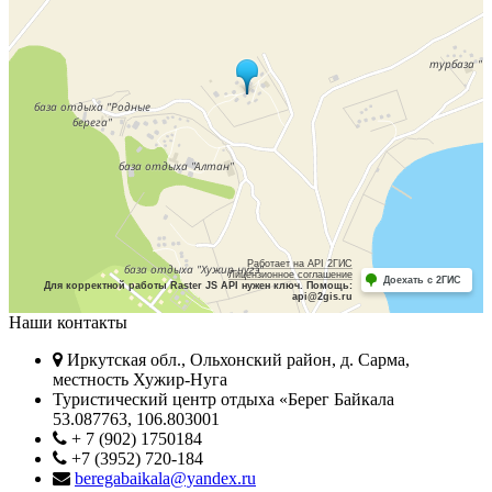
Работает на API 2ГИС
Лицензионное соглашение
Доехать с 2ГИС
Для корректной работы Raster JS API нужен ключ. Помощь:
api@2gis.ru
Наши контакты
Иркутская обл., Ольхонский район, д. Сарма,
местность Хужир-Нуга
Туристический центр отдыха «Берег Байкала
53.087763, 106.803001
+ 7 (902) 1750184
+7 (3952) 720-184
beregabaikala@yandex.ru