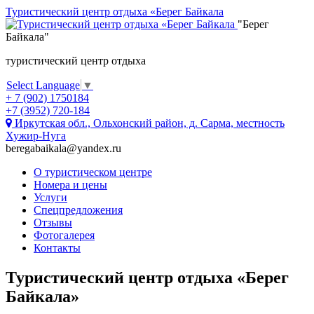
Туристический центр отдыха «Берег Байкала
"Берег
Байкала"
туристический центр отдыха
Select Language
▼
+ 7 (902) 1750184
+7 (3952) 720-184
Иркутская обл., Ольхонский район, д. Сарма, местность
Хужир-Нуга
beregabaikala@yandex.ru
О туристическом центре
Номера и цены
Услуги
Спецпредложения
Отзывы
Фотогалерея
Контакты
Туристический центр отдыха «Берег
Байкала»